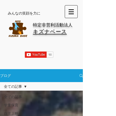
​みんなの笑顔を力に
特定非営利活動法人
キズナベース
ブログ
全ての記事
全ての記事
学童保育
自主上映会