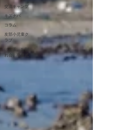
交流キャンプ
キズナバ
コラム
友部小児童ク
ラブ
けん玉、お別
れ会、卒書式