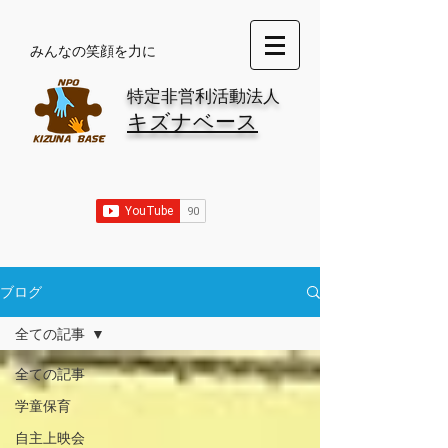
​みんなの笑顔を力に
特定非営利活動法人
キズナベース
ブログ
全ての記事
全ての記事
学童保育
自主上映会