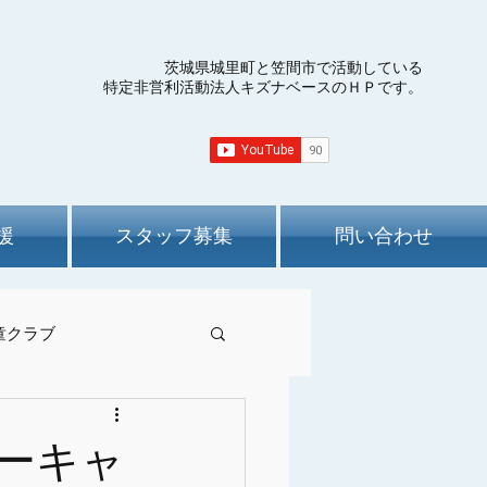
茨城県城里町と笠間市で活動している
特定非営利活動法人キズナベースのＨＰです。
援
スタッフ募集
問い合わせ
童クラブ
ーキャ