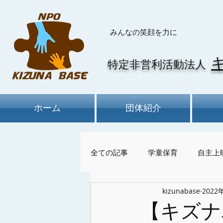
​みんなの笑顔を力に
特定非営利活動法人
ホーム
団体紹介
全ての記事
学童保育
自主上
kizunabase
2022
けん玉、お別れ会、卒書式
【キズナ