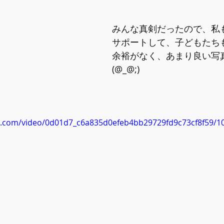
みんな真剣だったので、私
サポートして、子どもたち
余裕がなく、あまり良い写
(@_@;)
tic.com/video/0d01d7_c6a835d0efeb4bb29729fd9c73cf8f59/1