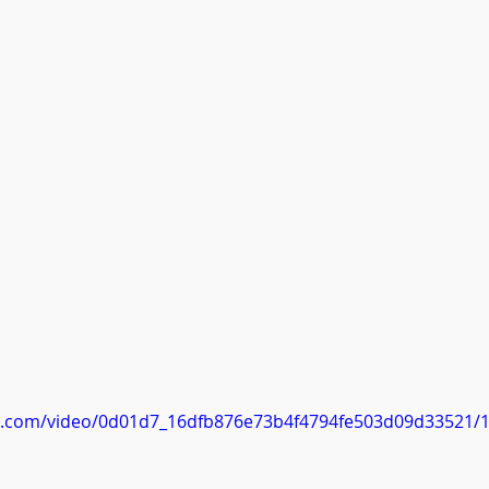
tic.com/video/0d01d7_16dfb876e73b4f4794fe503d09d33521/