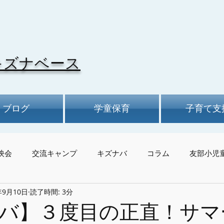
キズナベース
ブログ
学童保育
子育て支
映会
交流キャンプ
キズナバ
コラム
友部小児
年9月10日
読了時間: 3分
バ】３度目の正直！サマ