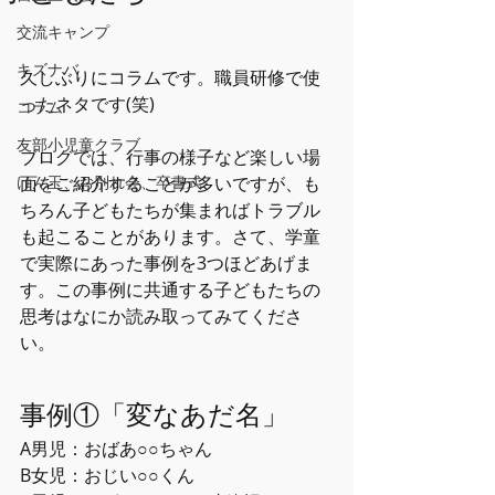
交流キャンプ
キズナバ
久しぶりにコラムです。職員研修で使
ったネタです(笑)
コラム
友部小児童クラブ
ブログでは、行事の様子など楽しい場
けん玉、お別れ会、卒書式
面をご紹介することが多いですが、も
ちろん子どもたちが集まればトラブル
も起こることがあります。さて、学童
で実際にあった事例を3つほどあげま
す。この事例に共通する子どもたちの
思考はなにか読み取ってみてくださ
い。
事例①「変なあだ名」
A男児：おばあ○○ちゃん
B女児：おじい○○くん