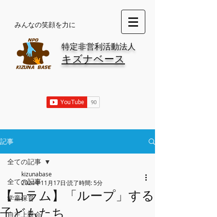
​みんなの笑顔を力に
特定非営利活動法人
キズナベース
記事
全ての記事
kizunabase
全ての記事
2024年11月17日
読了時間: 5分
【コラム】「ループ」する
学童保育
子どもたち
自主上映会