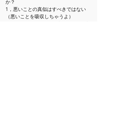
か？
1，悪いことの真似はすべきではない
（悪いことを吸収しちゃうよ）
2，自分の行為は自分で責任をとる（相
手と自分は別もの）。自分の行為は相
手がきっかけにはなるにせよ、責任に
はできない
3，間違うことは悪くない（ケンカして
も互いに許し合い成長できる仲間を作
る）
4，やり返すことより恩返しをする（信
頼の言葉かけ）
5，繰り返されているようであれば、一
度過去の間違いはとことん話し合っ
て、お互いに０に。やり返しを生まな
い意識を互いに作る
特に失敗した時に温かい言葉をかけて
くれる友達がいたら、信頼が生まれま