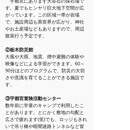
　宇都宮にあります大谷石の採石場で
す。夏でもヒンヤリ巨大地下空間が広
がっています。この区域一帯が岩場
で、施設周辺も異世界が広がり、神社
やお土産場などもありますので、周辺
散策行う予定です。
②栃木防災館
大風や大雨、地震、煙中避難の体験や
映像などによる学習ができます。60～
90分ほどのプログラムで、防災の大切
さや意識を育てることができる施設で
す。
③宇都宮冒険活動センター
数年前に学童のキャンプで利用したこ
とがあります。とにかく敷地の勾配と
広さで疲れます(笑)でも、ロッジもきれ
いで吊り橋や暗闇迷路トンネルなど冒