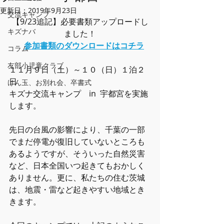
更新日：
2019年9月23日
交流キャンプ
【9/23追記】必要書類アップロードし
キズナバ
ました！
参加書類のダウンロードはコチラ
コラム
友部小児童クラブ
１１月９日（土）～１０（日）１泊２
日
けん玉、お別れ会、卒書式
キズナ交流キャンプ　in  宇都宮を実施
します。
先日の台風の影響により、千葉の一部
でまだ停電が復旧していないところも
あるようですが、そういった自然災害
など、日本全国いつ起きてもおかしく
ありません。更に、私たちの住む茨城
は、地震・雷など起きやすい地域とき
きます。