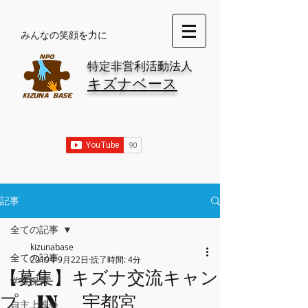
​みんなの笑顔を力に
特定非営利活動法人
キズナベース
記事
全ての記事
kizunabase
全ての記事
2019年9月22日
読了時間: 4分
【募集】キズナ交流キャン
学童保育
プ in 宇都宮
自主上映会