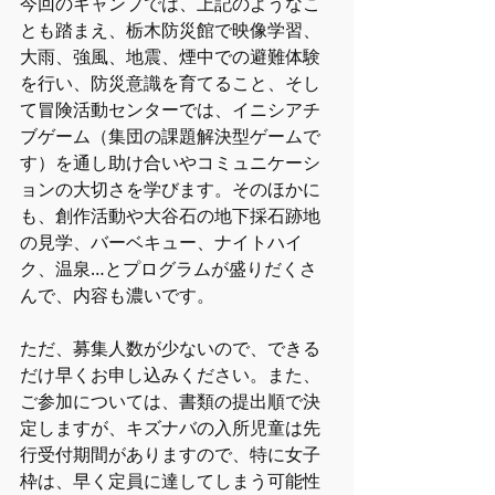
今回のキャンプでは、上記のようなこ
とも踏まえ、栃木防災館で映像学習、
大雨、強風、地震、煙中での避難体験
を行い、防災意識を育てること、そし
て冒険活動センターでは、イニシアチ
ブゲーム（集団の課題解決型ゲームで
す）を通し助け合いやコミュニケーシ
ョンの大切さを学びます。そのほかに
も、創作活動や大谷石の地下採石跡地
の見学、バーベキュー、ナイトハイ
ク、温泉…とプログラムが盛りだくさ
んで、内容も濃いです。
ただ、募集人数が少ないので、できる
だけ早くお申し込みください。また、
ご参加については、書類の提出順で決
定しますが、キズナバの入所児童は先
行受付期間がありますので、特に女子
枠は、早く定員に達してしまう可能性