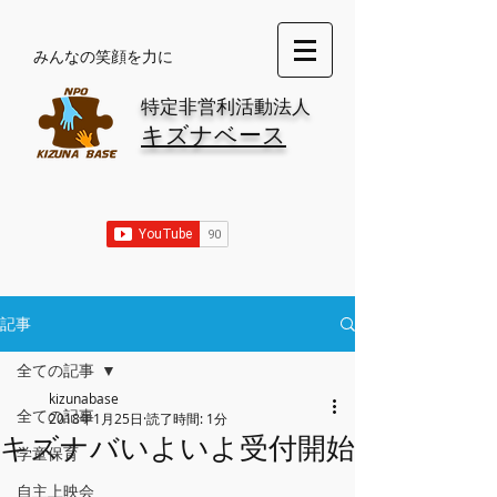
​みんなの笑顔を力に
特定非営利活動法人
キズナベース
記事
全ての記事
kizunabase
全ての記事
2018年1月25日
読了時間: 1分
キズナバいよいよ受付開始
学童保育
自主上映会