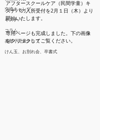
アフタースクールケア（民間学童）キ
交流キャンプ
ズナバの入所受付を2月１日（木）より
開始いたします。
キズナバ
コラム
専用ページも完成しました。下の画像
をクリックしてご覧ください。
友部小児童クラブ
けん玉、お別れ会、卒書式