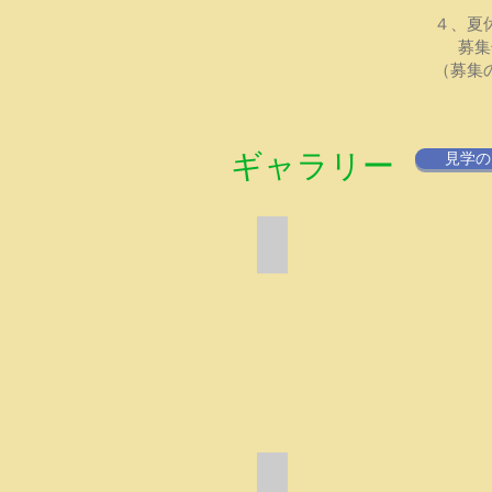
４、夏
​募
​（募集
​ギャラリー
見学の
クリスマス発表会
大
人
の
発
表
を
見
る
だ
け
で
低学年の独自活動