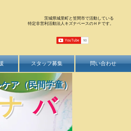
茨城県城里町と笠間市で活動している
特定非営利活動法人キズナベースのＨＰです。
援
スタッフ募集
問い合わせ
ルケア（民間学童）
ナ
バ