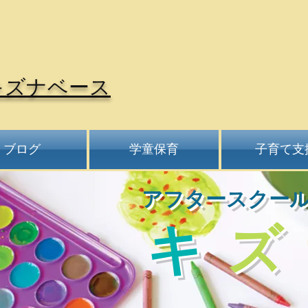
キズナベース
ブログ
学童保育
子育て支
​アフタースクー
​キ
ズ