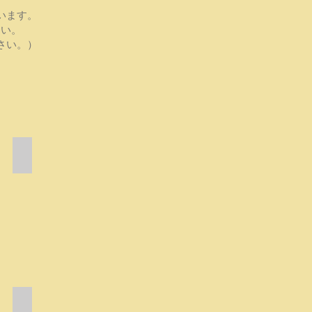
ます。​
さい。
）​​​​
冒険心をくすぐる活動
子
ど
も
の
冒
険
心
は
学
び
の
野外炊飯！