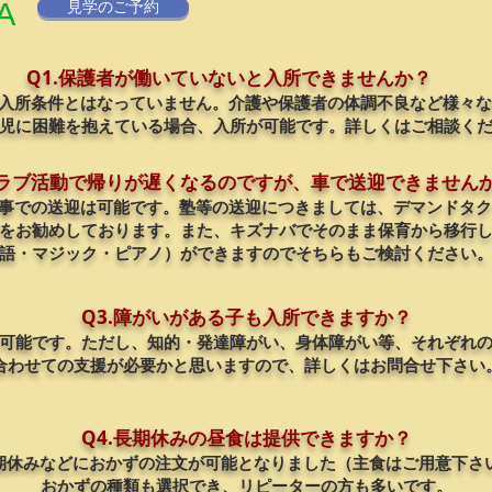
浜
屋
A
見学のご予約
♪
ザ
し
自
敷。
イ
て
然
リ
ン
笑
の
タ
Q1.保護者が働いていないと入所できませんか？
し
い
家
イ
が入所条件とはなっていません。介護や保護者の体調不良など様々
ま
を
に
ヤ
し
誘
育児に困難を抱えている場合、入所が可能です。詳しくはご相談く
宿
続
た。
っ
泊
出！
て
し
クラブ活動で帰りが遅くなるのですが、車で送迎できません
い
ま
行事での送迎は可能です
。塾等の送迎につきましては、デマンドタク
ま
し
し
用をお勧めしております。また、キズナバでそのまま保育から移行
た。
た。
語・マジック・ピアノ）が
できますので
​そちらもご検討ください
ス
人
ゴ
を
イ
楽
Q3.障がいがある子も入所できますか？
良
し
い
れ可能です。ただし、
知的・発達障がい、身体障がい等、
それぞれ
ま
景
合わせての支援が必要かと思いますので、
詳しくはお問合せ下さい
せ
色！
る
そ
こ
し
Q4
.長期休みの昼食は提供できますか？
と
て
を
長期休みなどにおかずの注文が可能となりました（主食はご用意下さ
な
楽
おかずの種類も選択でき、リピーターの方も多いです。
ぜ