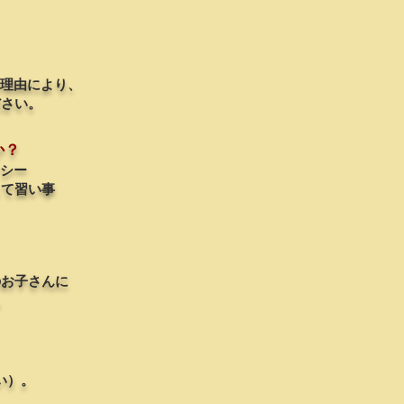
ラ
大
ミ
切
ン
に
グ
し
な
て
な理由により、
ど
い
ださい。
が
ま
で
す。
き
か？
ま
シー
す。
して習い事
。
のお子さん
に
。
い）。