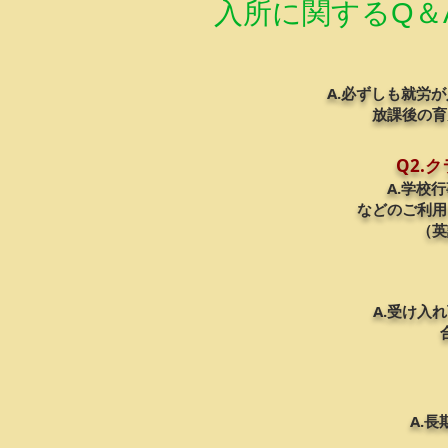
た
​入所に関するQ＆
た
て
め、
ち
い
あ
が
ま
ら
発
す！
ゆ
表
A.必ずしも就労
る
の
​放課後の
行
主
事
体
が
Q2.
と
中
な
A.
​学校
止
っ
​などのご利
に
て
（英
な
取
る
り
中
組
で、
む
キ
A.
​受け入
（ア
ズ
ウ
ナ
ト
バ・
プ
友
ッ
小
ト）
A.
の
す
児