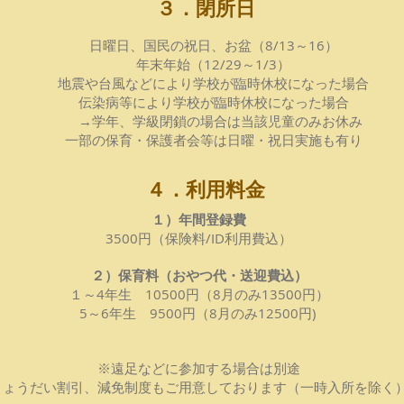
３．閉所日
日曜日、国民の祝日、お盆（8/13～16）
年末年始（12/29～1/3）
地震や台風などにより学校が臨時休校になった場合
伝染病等により学校が臨時休校になった場合
​ →学年、学級閉鎖の場合は当該児童のみお休み
​一部の保育・保護者会等
は日曜・祝日実施も有り
４．利用料金
１）年間登録費
3500円（保険料/ID利用費込）
２）保育料（おやつ代・送迎費込
）
１～4年生 10500円（8月のみ13500円）
5～6年生 9500円（8月のみ12500円)
※遠足などに参加する場合は別途
きょうだい割引、減免制度もご用意しております（一時入所を除く