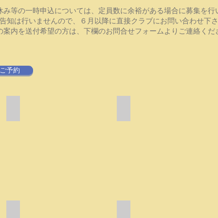
休み等の一時申込については、定員数に余裕がある場合に募集を行い
集告知は行いませんので、６月以降に直接クラブにお問い合わせ下
の案内を送付希望の方は、下欄のお問合せフォームよりご連絡ください。
ご予約
サマーフェス
水鉄砲合戦
射
オ
的
リ
や
ジ
お
ナ
宝
ル
フ
ル
ィ
ー
ッ
ル
シ
で
ン
か
グ、
な
たたき染め
コント