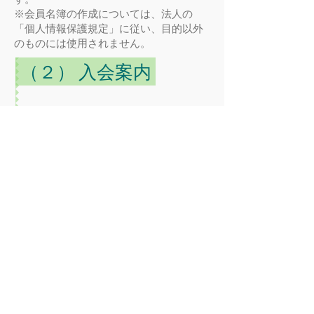
※会員名簿の作成については、法人の
「個人情報保護規定」に従い、目的以外
のものには使用されません。
（２） 入会案内
①入会申請
下記の入会申込用紙（イベント参加申込
書でも可）を印刷して記入し、メール添付
（スキャンor写真画像）、FAX、郵送または
直接スタッフに手渡してください。
②会費のお支払い
入会金及び年会費は下記の通りです。指
定口座にお振込みいただくか、入会申込書と
一緒にス
タッフに手渡していただいても結構で
す。
お振込みの場合は、お振込みの明細が領収書
の代わりと
なります。手渡しの場合は、スタッフ
がそ
の場で領収書を発行します。