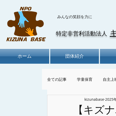
​みんなの笑顔を力に
特定非営利活動法人
ホーム
団体紹介
全ての記事
学童保育
自主上
kizunabase
2025
けん玉、お別れ会、卒書式
【キズナ