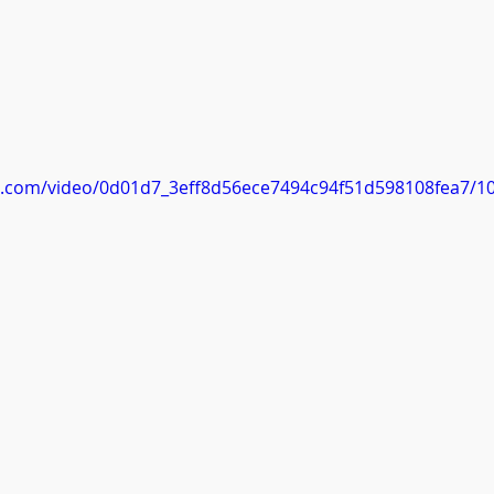
tic.com/video/0d01d7_3eff8d56ece7494c94f51d598108fea7/1