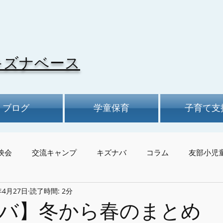
キズナベース
ブログ
学童保育
子育て支
映会
交流キャンプ
キズナバ
コラム
友部小児
年4月27日
読了時間: 2分
バ】冬から春のまとめ