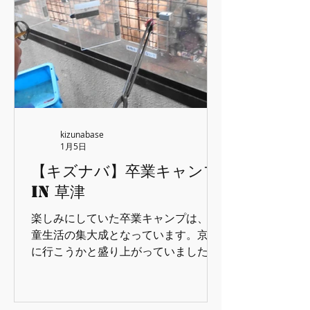
kizunabase
1月5日
【キズナバ】卒業キャンプ
IN 草津
楽しみにしていた卒業キャンプは、学
童生活の集大成となっています。京都
に行こうかと盛り上がっていました
が、結局は草津となりました。渋めの
チョイスですね~(/・ω・)/ と、その前
に！卒業キャンプは集大成なのです