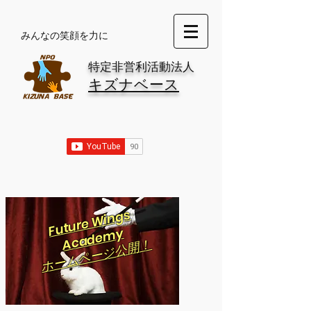
​みんなの笑顔を力に
特定非営利活動法人
キズナベース
Future Wings
Academy
​ホームページ公開！