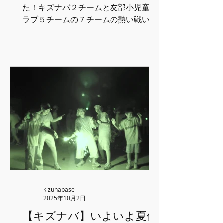
た。 今日の振り返りをして、夕食♪ あ
た！キズナバ２チームと友部小児童ク
っという間に暗くなってお風呂。 夜
ラブ５チームの７チームの熱い戦いの
は、怖い話や恋話で盛り上がっていま
様子をご覧下さい♪ 第一種目【けん玉
した。 夜はぐっすり眠れたようです。
リレー】 指定技を成功させてから、ポ
【野外炊飯】 下級生の子と保護者サポ
ールを回ってけん玉を次走者に渡すオ
ーターのみな
リジナルルールの種目です。円陣も組
んで気合十分！ 審査はけん玉ができる
ほかの子どもたちが行ってくれまし
た。 キズナバは、上手な子が多いので
難しさを増してハンデを付けました。
応援もかけつけて盛り上がりました！
第二種目【リレー】 初回のチームマッ
チから唯一続いている種目です♪ コチ
ラも気合が入っています。思うような
結果が出せず涙する子もいましたが、
一生懸命頑張りました♪ 第三種目【水
kizunabase
鉄砲合戦】 夏と言えば水鉄砲合戦！と
2025年10月2日
いうことでチームマッチで再戦です！
【キズナバ】いよいよ夏休
サブ武器を選び、作戦を立てないと勝