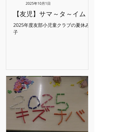
プールは、子どもたちと一緒に組み立
2025年10月1日
てて、暑さで水温も上がってしまうた
【友児】サマ～タ～イム！
め、熱中症対策でテント仕様にしまし
た。スライダーも楽しんでいたね♪ ●平
2025年度友部小児童クラブの夏休み様
和学習 世界が不安定な状態になってい
子
ます。日本も他人事ではない…そんな
時代がもうやってきていますね。いろ
いろ教材について、相談しましたが
「はだしのゲン」「ほたるの墓」に決
まり、観たい方を鑑賞し感想などを言
ってもらいました。 ●パ