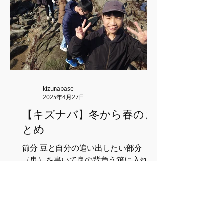
しい。。。 １年生もあやとりを教えて
もらったり、コマでお友達と遊んだ
り…クラブの生活に慣れてきました。
〇クラスの活動 クラスの活動の中で子
どもたち企画の挑戦イベントなども楽
しく行っています。 チャレンジ系のサ
ークルでは、棒バランスや腕相撲、そ
の他毎日のおやつの当番や生き物の世
kizunabase
話、野菜の栽培など自分たちが主体的
2025年4月27日
にクラスの中で活動できる環境づくり
【キズナバ】冬から春のま
があり、そこに異学年の先輩がいると
とめ
ころがお互いの発見から学びにつなが
る期待をしています…。 〇チームマッ
節分 豆と自分の追い出したい部分
チの準備 夏季チームマッチの種目が決
（鬼）を書いて鬼の背負う箱に入れる
まりました。 ・お料理運び：トレンチ
ゲームを昨年に引き続き行いました。
に食べ物を乗せて落とさないようにリ
高学年の男の子たちが鬼役を担当して
レーする競技 ・けん玉リレー：けん玉
くれました。みんなから追いかけられ
の技を決めて
るので、かなりへとへとになります
(笑) 低学年ラボ 定期的に行っているラ