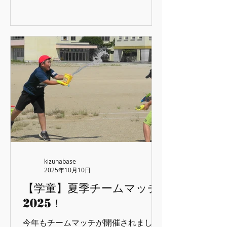
上アスレチック】 体力別にグループ分
す。ぬるめのサウナなどにも入り、結
けして、まずは水上アスレチックへ！
構長風呂していました。温泉のお湯が
夏なので午前中の活動にしました。熱
しょっぱいことに気づきましたね♪
中症対策で着替えたらまずは水遊びか
ら始めます♪本当は濡れないように進
むのが楽しいのですが…。 湧水を利用
した公園なので、水がきれいで冷たい
です♪ 【防災教育】 地震体験や強風、
大雨、煙中避難方法などを学び体験し
ます。 震度は６強まで体験でき、手す
りにつかまっていないと立っていられ
ません。 体験以外にも、避難誘導灯の
見方など詳しく教えて頂き私も勉強に
なりました。 【宿泊施設】 夕方に宿
kizunabase
泊施設に着くと自由時間とレクリエー
2025年10月10日
ションです。体育館を借りていました
【学童】夏季チームマッチ
が暑すぎて、外にでて鬼ごっこを行い
2025！
ました。みんな元気だなぁ…。 真暗闇
の勇気の洞窟に入りに行ったりしまし
今年もチームマッチが開催されまし