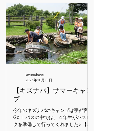
が、５年生が頑張っているのをダラダ
ラして邪魔したと聞いたので、再度話
し合ってもらいました。今年はみんな
素直で、甘え上手でかわいらしい６年
生なんですが…少しダラちゃったか
な。でも、また気を入れ直して目標は
継続するという話になりました。 であ
れば早速、一つ仕事を頼みました。ク
リスマス会の出し物の希望を取りまと
めること。流星は中学年の意見がなか
なかまとまらず苦戦したみたいです。
kizunabase
私はキズナバにはいなかったですが、
2025年10月11日
司会の最後にみんなに「６年生の司会
【キズナバ】サマーキャン
が良かったか」聞くようにいっておき
プ
ました。たくさん手が上がってよかっ
たね♪ では、卒業キャンプの振り返り
今年のキズナバのキャンプは宇都宮に
を♪ まず、伊香保に向かいます♪１日目
Go！ バスの中では、４年生がバスレ
はあいにくの雨でちょっと寒かったで
クを準備して行ってくれました♪ 【水
す。 温泉についてガヤガヤと入りま