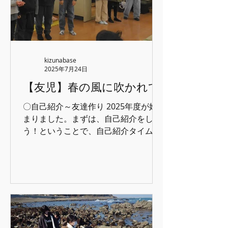
とホワイトボードに私の年齢 『18歳』
と好物のコーラが書いてある当たり素
晴らしい（笑） 会社活動の求人と設立
を行いました。今年はどんな活動が出
来るかな？ それとチームマッチのダン
kizunabase
ス曲を決めました。課題曲レベルを分
2025年7月24日
けて10曲以上選んだので、そこから自
【友児】春の風に吹かれて
分たちで好きな曲を決めてもらいま
す。 結局、キズナバも友児も最高難度
〇自己紹介～友達作り 2025年度が始
の曲ばかりが選ばれました（ちょっと
まりました。まずは、自己紹介をしよ
心配）。でも、そのやる気が素晴らし
う！ということで、自己紹介タイム。
いし、年々ダンスのレベルが上がって
２年生以上の子どもたちはちょっと恥
いるのは間違いないですね。今年は9
ずかしがってましたけど、おふざけし
ヶ月くらいかけてゆっくり練習してい
ないでできましたね(^^♪ 新１年生も名
こう！ 高学年の目標決めを実施しまし
前と好きな遊びや食べ物などちょっと
た。今年は
緊張しながらもしっかり自己紹介でき
ていました。 クラスのみんなでレクレ
ーション♪ はないちもんめ…なんか…激