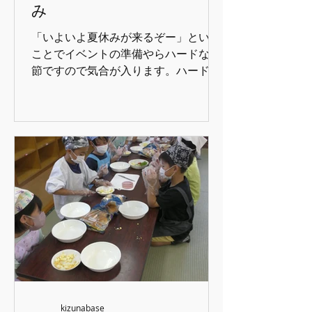
み
てないように設計されています。 当日
はちょっと天気が怪しかったけど、な
「いよいよ夏休みが来るぞー」という
んとか持ちました。 第四種目【お料理
ことでイベントの準備やらハードな季
運び】 トレンチ（お盆）に料理を乗せ
節ですので気合が入ります。ハードデ
て運ぶリレーです。 グラスが難しいで
ィスクの調子が悪く今年度の写真など
すね！中のボンボンが減ってしまうと
の夏休み中のデータが2割くらい消え
減点になってしまいます。 速さと慎重
てしまいました( ;∀;)チームマッチは、
さが重要ですね
別ブログで紹介します。 ●５年生企画
の肝試しの下見 ５年生の企画は肝試
し。ちょっと雰囲気あるところでやり
たいよね～ということで、北山公園が
候補として挙がり、土曜保育で下見を
兼ねて散策に行ってきました。危ない
場所やルートの候補を確認し、地図に
は神社がああるはずなんだけど…見つ
からない（後から聞いたら今はもうな
いらしい…）。まぁ、いろいろ歩いて
冒険気分でした。 ●プール 恒例の自家
kizunabase