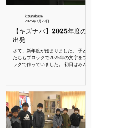
kizunabase
2025年7月29日
【キズナバ】2025年度の
出発
さて、新年度が始まりました。 子ども
たちもブロックで2025年の文字をブロ
ックで作っていました。 初日はみんな
自己紹介も行いました♪ 新一年生とみ
んな一緒にレクリエーション♪巨大ド
ッジビー！投げるの大変（笑） 新年度
は挑戦的になるんですかね、ドミノや
トランプタワーなども大作が出来まし
たよ♪ 私の誕生日だった日に、「彩虹
チームに来て」と言うので行ってみる
と子どもたちが手紙をかいてくれまし
た(T_T）ありがとう！そして、ちゃん