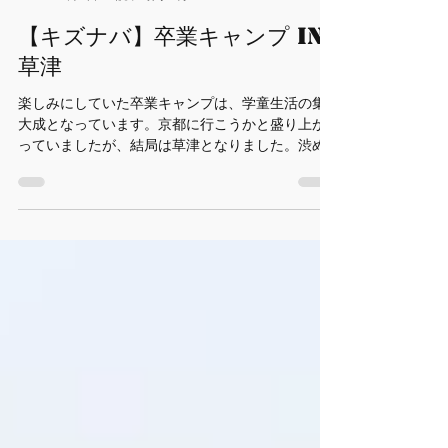
kizunabase
1月5日
読了時間: 5分
【キズナバ】卒業キャンプ IN
草津
楽しみにしていた卒業キャンプは、学童生活の集
大成となっています。京都に行こうかと盛り上が
っていましたが、結局は草津となりました。渋め
のチョイスですね~(/・ω・)/ と、その前に！卒業
キャンプは集大成なのですが、５年生が頑張って
いるのをダラダラして邪魔したと聞いたので、再
度話し合ってもらいました。今年はみんな素直
で、甘え上手でかわいらしい６年生なんですが…少
しダラちゃったかな。でも、また気を入れ直して
目標は継続するという話になりました。 であれば
早速、一つ仕事を頼みました。クリスマス会の出
し物の希望を取りまとめること。流星は中学年の
意見がなかなかまとまらず苦戦したみたいです。
私はキズナバにはいなかったですが、司会の最後