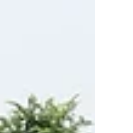
にみんなに「６年生の司会が良かったか」聞くよ
うにいっておきました。たくさん手が上がってよ
かったね♪ では、卒業キャンプの振り返りを♪ ま
ず、伊香保に向かいます♪１日目はあいにくの雨で
ちょっと寒かったです。 温泉についてガヤガヤと
入ります。ぬるめのサウナなどにも入り、結構長
風呂していました。温泉のお湯がしょっぱいこと
に気づきましたね♪