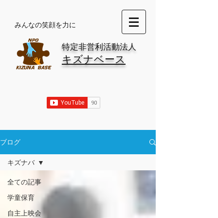
​みんなの笑顔を力に
特定非営利活動法人
キズナベース
ブログ
キズナバ
全ての記事
学童保育
自主上映会