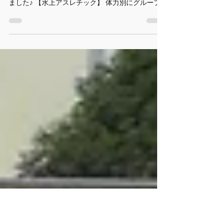
2025年10月11日
読了時間: 2分
【キズナバ】サマーキャンプ
今年のキズナバのキャンプは宇都宮にGo！ バスの
中では、４年生がバスレクを準備して行ってくれ
ました♪ 【水上アスレチック】 体力別にグループ
分けして、まずは水上アスレチックへ！夏なので
午前中の活動にしました。熱中症対策で着替えた
らまずは水遊びから始めます♪本当は濡れないよう
に進むのが楽しいのですが…。 湧水を利用した公
園なので、水がきれいで冷たいです♪ 【防災教育】
地震体験や強風、大雨、煙中避難方法などを学び
体験します。 震度は６強まで体験でき、手すりに
つかまっていないと立っていられません。 体験以
外にも、避難誘導灯の見方など詳しく教えて頂き
私も勉強になりました。 【宿泊施設】 夕方に宿泊
施設に着くと自由時間とレクリエーションです。
体育館を借りていましたが暑すぎて、外にでて鬼
ごっこを行いました。みんな元気だなぁ…。 真暗
闇の勇気の洞窟に入りに行ったりしました。 今日
の振り返りをして、夕食♪ あっという間に暗くなっ